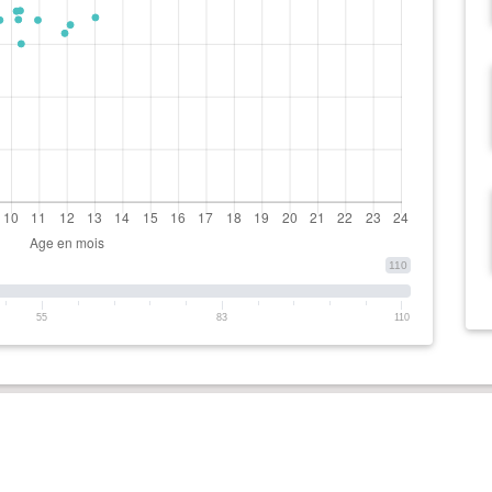
110
55
83
110