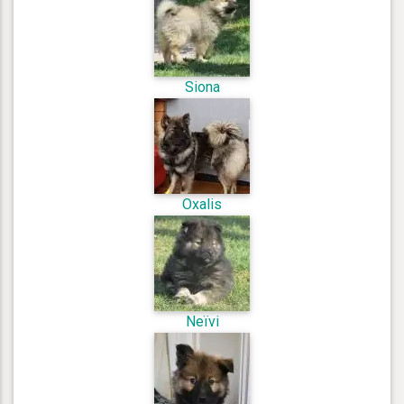
Siona
Oxalis
Neïvi