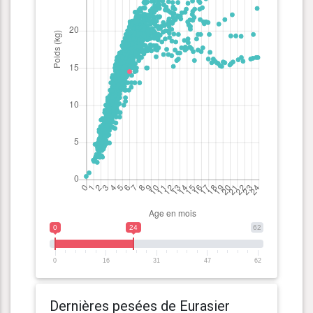
0
24
62
0
16
31
47
62
Dernières pesées de Eurasier