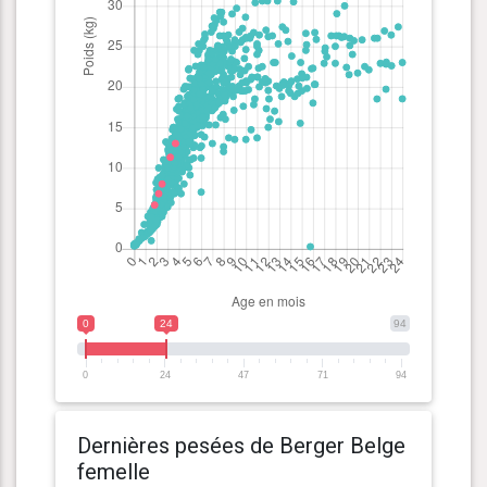
0
24
94
0
24
47
71
94
Dernières pesées de Berger Belge
femelle