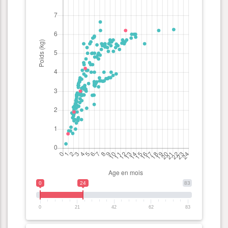
0
24
83
0
21
42
62
83