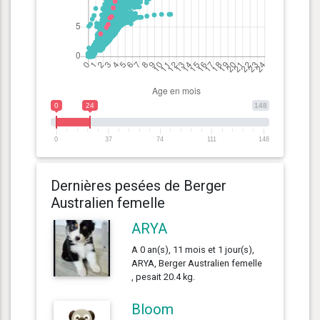
0
24
148
0
37
74
111
148
Dernières pesées de Berger
Australien femelle
ARYA
A 0 an(s), 11 mois et 1 jour(s),
ARYA, Berger Australien femelle
, pesait 20.4 kg.
Bloom