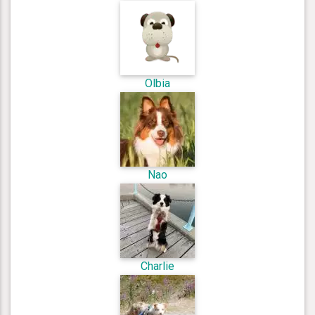
Olbia
Nao
Charlie