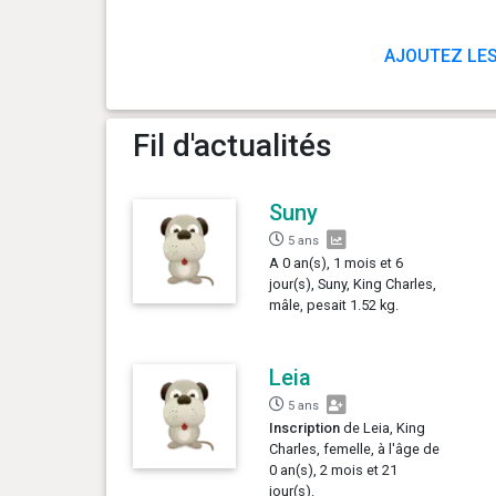
AJOUTEZ LES
Fil d'actualités
Suny
5 ans
A 0 an(s), 1 mois et 6
jour(s), Suny, King Charles,
mâle, pesait 1.52 kg.
Leia
5 ans
Inscription
de Leia, King
Charles, femelle, à l'âge de
0 an(s), 2 mois et 21
jour(s).