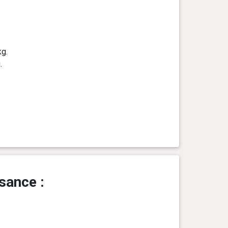
kg.
.
sance :