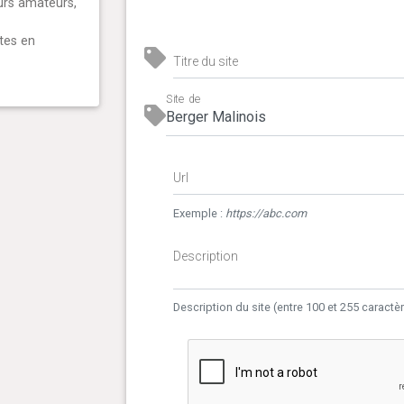
urs amateurs,
ites en
Titre du site
Site de
Url
Exemple :
https://abc.com
Description
Description du site (entre 100 et 255 caractè