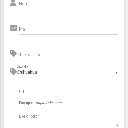
Nom
Mail
Titre du site
Site de
▼
Url
Exemple :
https://abc.com
Description