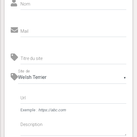
Nom
Mail
Titre du site
Site de
▼
Url
Exemple :
https://abc.com
Description