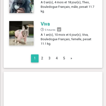
A 0 an(s), 4 mois et 18 jour(s), Theo,
Bouledogue Français, mâle, pesait 11.7
kg.
Viva
5 heures
A 1 an(s), 10 mois et 6 jour(s), Viva,
Bouledogue Français, femelle, pesait
11.1 kg.
Next
1
2
3
4
5
»