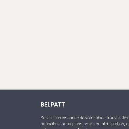
BELPATT
Suivez la croissance de votre chiot, trouvez des
conseils et bons plans pour son alimentation, d