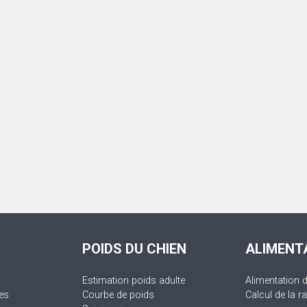
POIDS DU CHIEN
ALIMENT
Estimation poids adulte
Alimentation 
es
Courbe de poids
Calcul de la ra