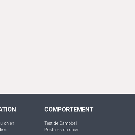
ATION
COMPORTEMENT
du chien
Test de Campbell
tion
Postures du chien