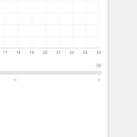
78
59
78