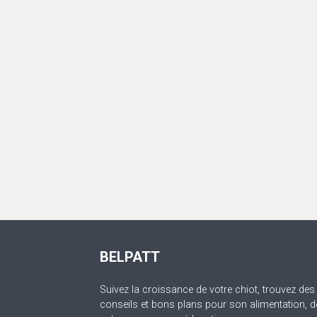
BELPATT
Suivez la croissance de votre chiot, trouvez des
conseils et bons plans pour son alimentation, d