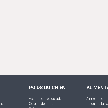
POIDS DU CHIEN
ALIMENT
Estimation poids adulte
Alimentation 
es
Courbe de poids
Calcul de la ra