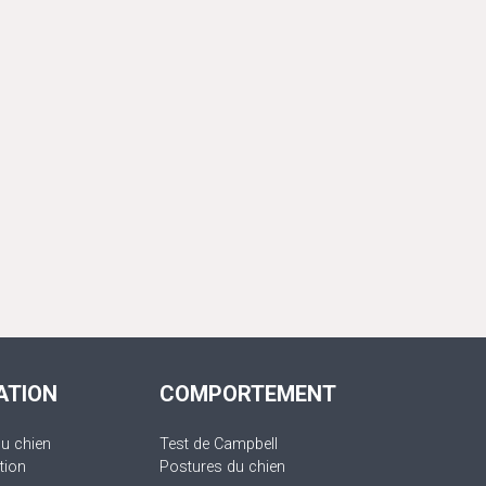
ATION
COMPORTEMENT
du chien
Test de Campbell
tion
Postures du chien