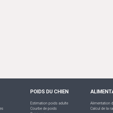
POIDS DU CHIEN
ALIMENT
Estimation poids adulte
Alimentation 
es
Courbe de poids
Calcul de la ra