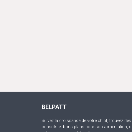
BELPATT
Suivez la croissance de votre chiot, trouvez des
conseils et bons plans pour son alimentation, d