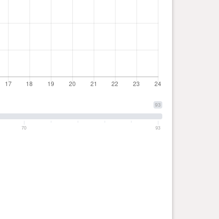
93
70
93