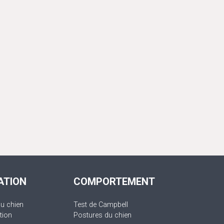
ATION
COMPORTEMENT
du chien
Test de Campbell
tion
Postures du chien