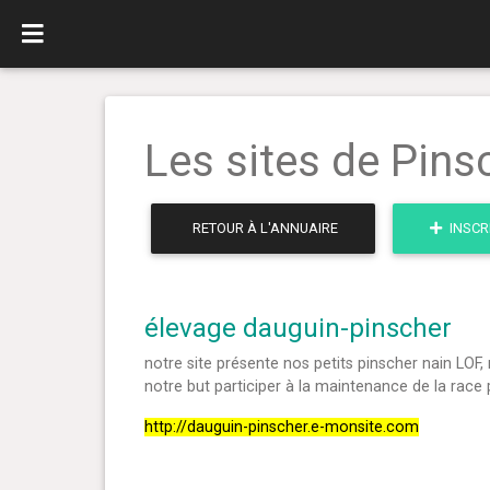
Les sites de Pins
RETOUR À L'ANNUAIRE
INSCR
élevage dauguin-pinscher
notre site présente nos petits pinscher nain LOF
notre but participer à la maintenance de la race
http://dauguin-pinscher.e-monsite.com