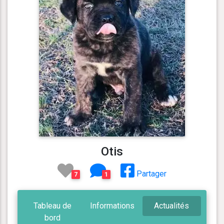
Otis
Partager
7
1
Tableau de
Informations
Actualités
bord