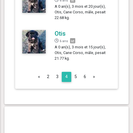
6 ans
A 0 an(s), 3 mois et 20 jour(s),
Otis, Cane Corso, mâle, pesait
22.68 kg.
Otis
6 ans
A 0 an(s), 3 mois et 15 jour(s),
Otis, Cane Corso, mâle, pesait
21.77 kg.
Previous
Next
«
2
3
4
5
6
»