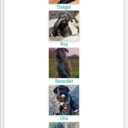
Dyagor
Roy
Benedikt
Otis