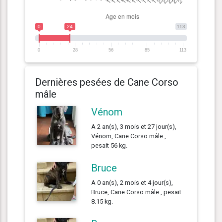
0
24
113
0
28
56
85
113
Dernières pesées de Cane Corso
mâle
Vénom
A 2 an(s), 3 mois et 27 jour(s),
Vénom, Cane Corso mâle ,
pesait 56 kg.
Bruce
A 0 an(s), 2 mois et 4 jour(s),
Bruce, Cane Corso mâle , pesait
8.15 kg.