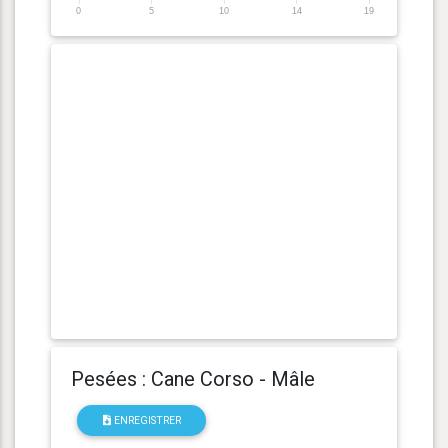
0
5
10
14
19
Pesées : Cane Corso - Mâle
ENREGISTRER