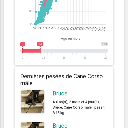
0
24
113
0
28
56
85
113
Dernières pesées de Cane Corso
mâle
Bruce
A 0 an(s), 2 mois et 4 jour(s),
Bruce, Cane Corso mâle , pesait
8.15 kg.
Bruce