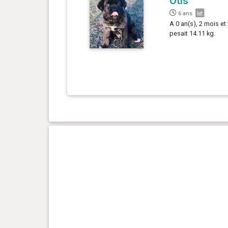
Otis
6 ans
A 0 an(s), 2 mois et
pesait 14.11 kg.