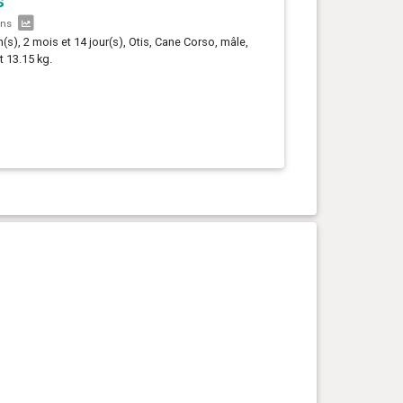
s
ans
n(s), 2 mois et 14 jour(s), Otis, Cane Corso, mâle,
t 13.15 kg.