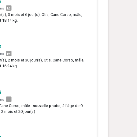
s
ans
n(s), 3 mois et 6 jour(s), Otis, Cane Corso, mâle,
t 18.14 kg.
s
ans
n(s), 2 mois et 30 jour(s), Otis, Cane Corso, mâle,
t 16.24 kg.
s
ans
 Cane Corso, mâle :
nouvelle photo
, à l'âge de 0
, 2 mois et 20 jour(s)