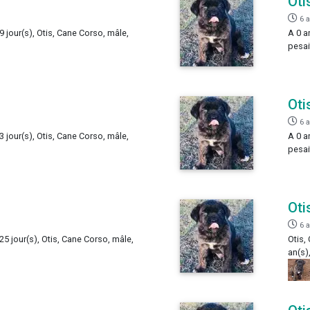
Oti
6 
9 jour(s), Otis, Cane Corso, mâle,
A 0 a
pesai
Oti
6 
3 jour(s), Otis, Cane Corso, mâle,
A 0 a
pesai
Oti
6 
 25 jour(s), Otis, Cane Corso, mâle,
Otis,
an(s)