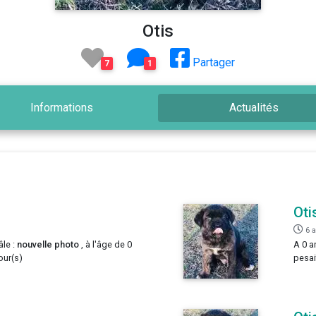
Otis
Partager
7
1
Informations
Actualités
Oti
6 
âle :
nouvelle photo
, à l'âge de 0
A 0 a
our(s)
pesai