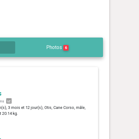
Photos
6
s
ans
n(s), 3 mois et 12 jour(s), Otis, Cane Corso, mâle,
t 20.14 kg.