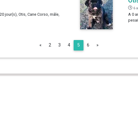
Oti
6 
 20 jour(s), Otis, Cane Corso, mâle,
A 0 a
pesai
Previous
Next
«
2
3
4
5
6
»