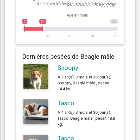
0
24
121
0
30
61
91
121
Dernières pesées de Beagle mâle
Snoopy
A 5 an(s), 3 mois et 30 jour(s),
Snoopy, Beagle mâle , pesait
14.4 kg.
Tasco
A 4 an(s), 3 mois et 30 jour(s),
Tasco, Beagle mâle , pesait 18.8
kg.
Tasco