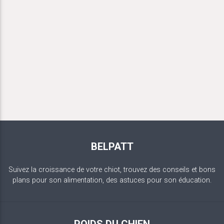
BELPATT
Suivez la croissance de votre chiot, trouvez des conseils et bons
plans pour son alimentation, des astuces pour son éducation.
POIDS DU CHIEN