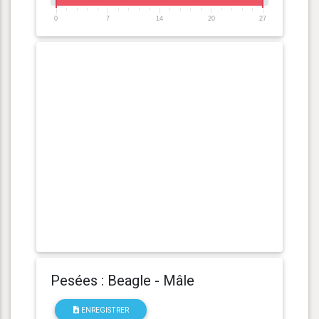
0
7
14
20
27
Pesées : Beagle - Mâle
ENREGISTRER