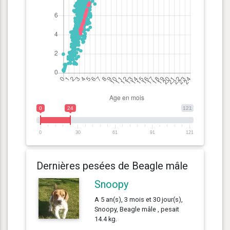
0
24
121
0
30
61
91
121
Dernières pesées de Beagle mâle
Snoopy
A 5 an(s), 3 mois et 30 jour(s),
Snoopy, Beagle mâle , pesait
14.4 kg.