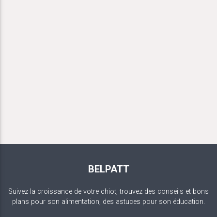
BELPATT
Suivez la croissance de votre chiot, trouvez des conseils et bons
plans pour son alimentation, des astuces pour son éducation.