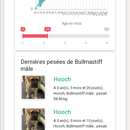
0
24
82
0
21
41
61
82
Dernières pesées de Bullmastiff
mâle
Hooch
A 0 an(s), 5 mois et 26 jour(s),
Hooch, Bullmastiff mâle , pesait
38.56 kg.
Hooch
A 0 an(s), 5 mois et 15 jour(s),
Hooch, Bullmastiff mâle , pesait