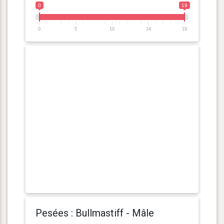
0
19
0
5
10
14
19
Pesées : Bullmastiff - Mâle