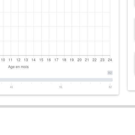
82
41
61
82