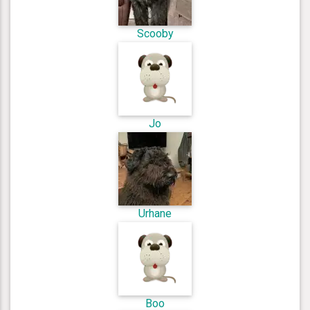
Scooby
Jo
Urhane
Boo