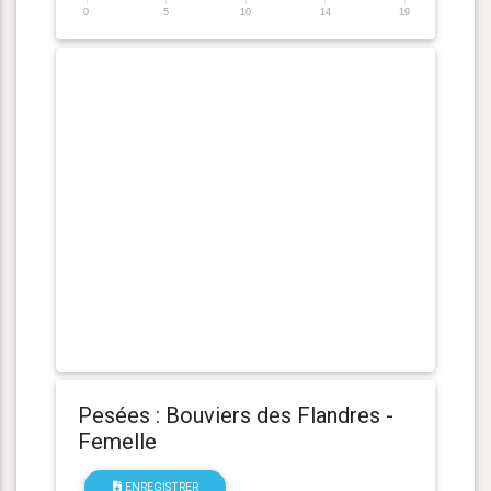
0
5
10
14
19
Pesées : Bouviers des Flandres -
Femelle
ENREGISTRER