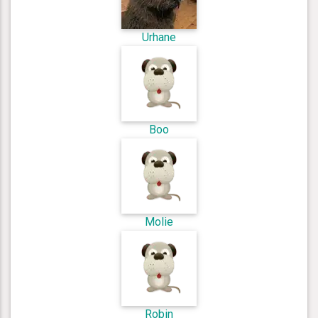
Urhane
Boo
Molie
Robin