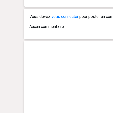
0 an(s), 2 mois et 0 jour(s)
7.5 kg
Vous devez
vous connecter
pour poster un com
Aucun commentaire.