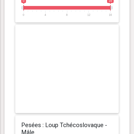
0
16
0
4
8
12
16
Pesées : Loup Tchécoslovaque -
Mâle