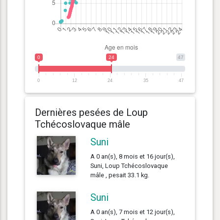
0
24
47
0
12
24
35
47
Dernières pesées de Loup
Tchécoslovaque mâle
Suni
A 0 an(s), 8 mois et 16 jour(s),
Suni, Loup Tchécoslovaque
mâle , pesait 33.1 kg.
Suni
A 0 an(s), 7 mois et 12 jour(s),