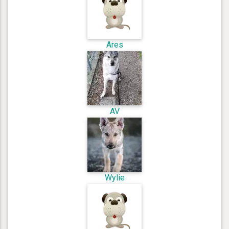
Ares
AV
Wylie