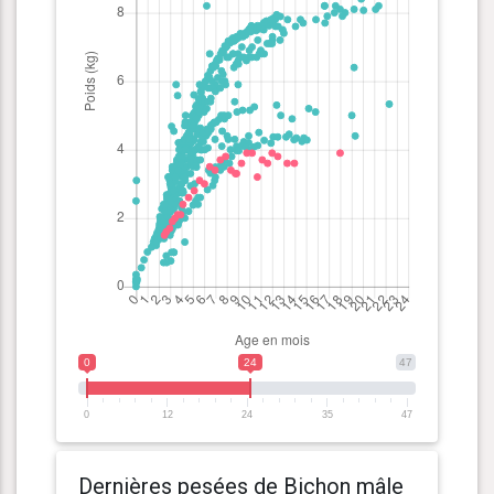
0
24
47
0
12
24
35
47
Dernières pesées de Bichon mâle