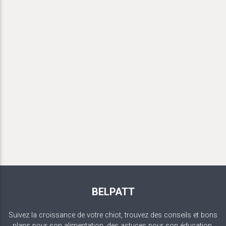
BELPATT
Suivez la croissance de votre chiot, trouvez des conseils et bons
plans pour son alimentation, des astuces pour son éducation.