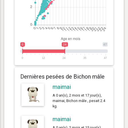
0
24
47
0
12
24
35
47
Dernières pesées de Bichon mâle
maimai
A 0 an(s), 2 mois et 17 jour(s),
maimai, Bichon mâle , pesait 2.4
kg.
maimai
A 0 an(s), 2 mois et 15 jour(s),