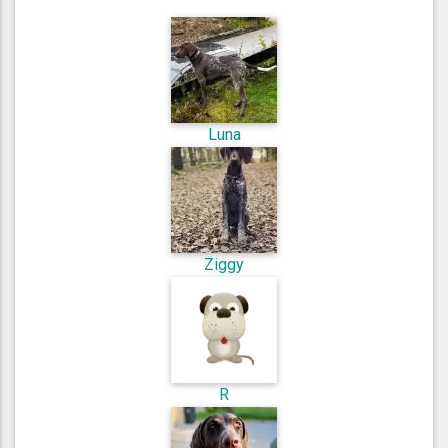
Luna
Ziggy
R