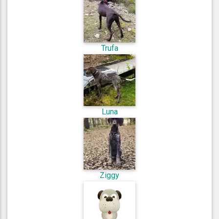
Trufa
Luna
Ziggy