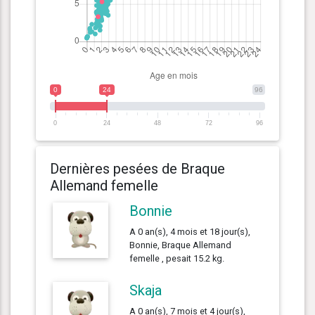
0
24
96
0
24
48
72
96
Dernières pesées de Braque
Allemand femelle
Bonnie
A 0 an(s), 4 mois et 18 jour(s),
Bonnie, Braque Allemand
femelle , pesait 15.2 kg.
Skaja
A 0 an(s), 7 mois et 4 jour(s),