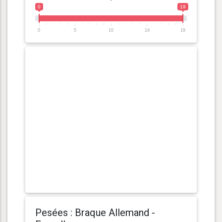
0
19
0
5
10
14
19
Pesées : Braque Allemand -