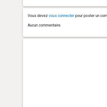
0 an(s), 3 mois et 3 jour(s)
10 kg
Vous devez
vous connecter
pour poster un com
0 an(s), 3 mois et 0 jour(s)
9.6 kg
Aucun commentaire.
0 an(s), 2 mois et 27 jour(s)
9 kg
0 an(s), 2 mois et 23 jour(s)
8.1 kg
0 an(s), 2 mois et 21 jour(s)
7.9 kg
0 an(s), 2 mois et 18 jour(s)
7 kg
0 an(s), 2 mois et 15 jour(s)
6.3 kg
0 an(s), 2 mois et 14 jour(s)
6.1 kg