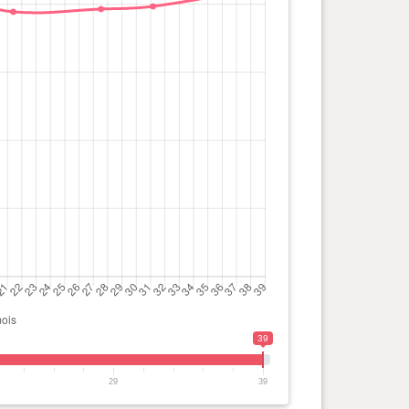
39
29
39