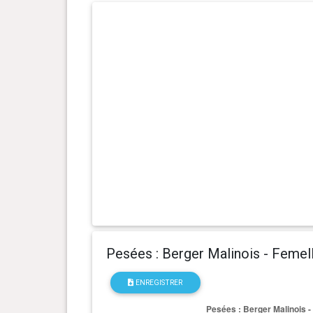
1 an(s), 0 mois et 29 jour(s)
23.8 kg
0 an(s), 11 mois et 18 jour(s)
24.1 kg
0 an(s), 10 mois et 4 jour(s)
23.9 kg
0 an(s), 9 mois et 19 jour(s)
23.4 kg
0 an(s), 9 mois et 4 jour(s)
24.2 kg
0 an(s), 8 mois et 7 jour(s)
24.2 kg
0 an(s), 7 mois et 11 jour(s)
23.2 kg
Pesées : Berger Malinois - Femel
0 an(s), 7 mois et 0 jour(s)
22.5 kg
ENREGISTRER
0 an(s), 6 mois et 27 jour(s)
21 kg