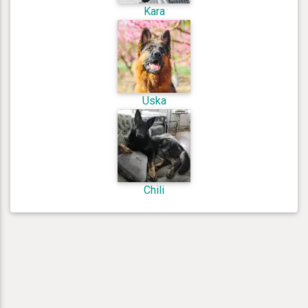
Kara
Uska
Chili