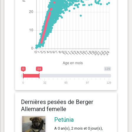
0
24
129
0
32
65
97
129
Dernières pesées de Berger
Allemand femelle
Petúnia
A 0 an(s), 2 mois et 0 jour(s),