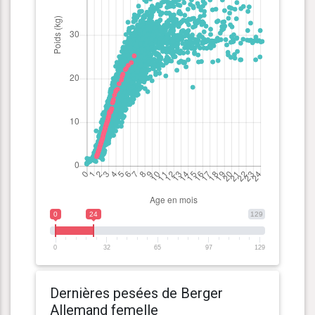
0
24
129
0
32
65
97
129
Dernières pesées de Berger
Allemand femelle