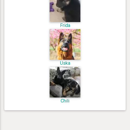
Frida
Uska
Chili