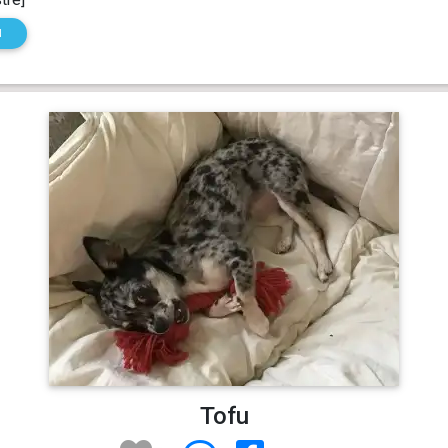
N
Tofu