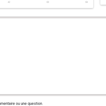
42
63
84
mentaire ou une question.