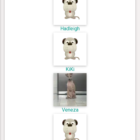
Hadleigh
KiKi
Veneza