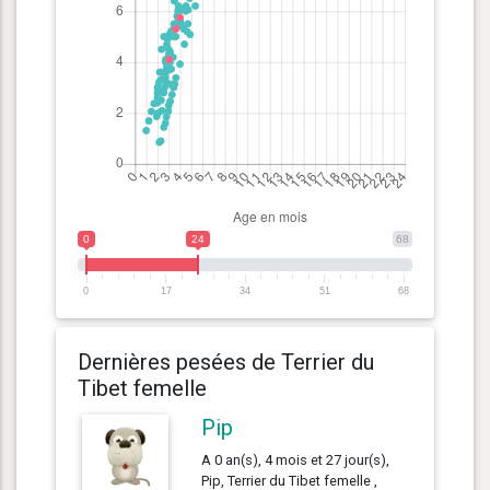
0
24
68
0
17
34
51
68
Dernières pesées de Terrier du
Tibet femelle
Pip
A 0 an(s), 4 mois et 27 jour(s),
Pip, Terrier du Tibet femelle ,