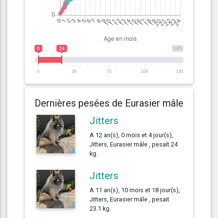
0
24
145
0
36
73
109
145
Dernières pesées de Eurasier mâle
Jitters
A 12 an(s), 0 mois et 4 jour(s),
Jitters, Eurasier mâle , pesait 24
kg.
Jitters
A 11 an(s), 10 mois et 18 jour(s),
Jitters, Eurasier mâle , pesait
23.1 kg.