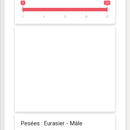
0
24
0
6
12
18
24
Pesées : Eurasier - Mâle