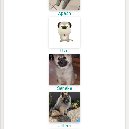
Apash
Uzo
Seneke
Jitters