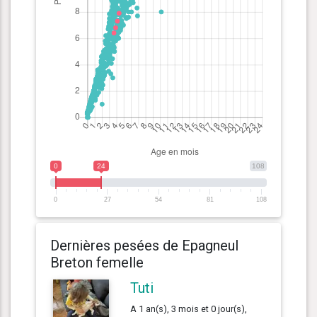
0
24
108
0
27
54
81
108
Dernières pesées de Epagneul
Breton femelle
Tuti
A 1 an(s), 3 mois et 0 jour(s),