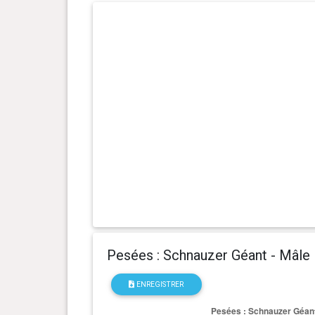
0 an(s), 6 mois et 29 jour(s)
30.55 kg
0 an(s), 6 mois et 24 jour(s)
28 kg
0 an(s), 6 mois et 6 jour(s)
26 kg
0 an(s), 5 mois et 9 jour(s)
22.9 kg
0 an(s), 4 mois et 26 jour(s)
21 kg
0 an(s), 4 mois et 23 jour(s)
20.2 kg
0 an(s), 4 mois et 9 jour(s)
19.5 kg
Pesées : Schnauzer Géant - Mâle
0 an(s), 4 mois et 6 jour(s)
19 kg
ENREGISTRER
0 an(s), 3 mois et 29 jour(s)
18.2 kg