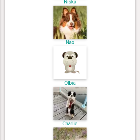
Niska
Nao
Olbia
Charlie