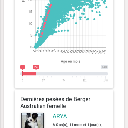
0
24
148
0
37
74
111
148
Dernières pesées de Berger
Australien femelle
ARYA
A 0 an(s), 11 mois et 1 jour(s),