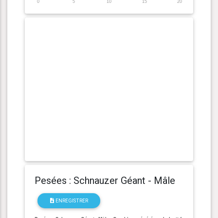
0
5
10
15
20
Pesées : Schnauzer Géant - Mâle
ENREGISTRER