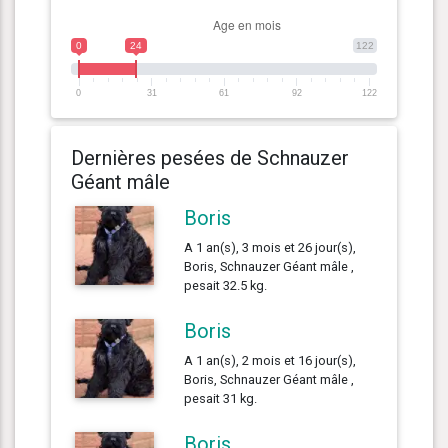
0
24
122
0
31
61
92
122
Dernières pesées de Schnauzer
Géant mâle
Boris
A 1 an(s), 3 mois et 26 jour(s),
Boris, Schnauzer Géant mâle ,
pesait 32.5 kg.
Boris
A 1 an(s), 2 mois et 16 jour(s),
Boris, Schnauzer Géant mâle ,
pesait 31 kg.
Boris