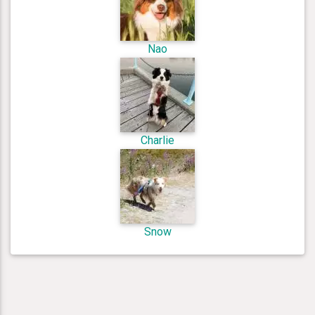
Nao
Charlie
Snow