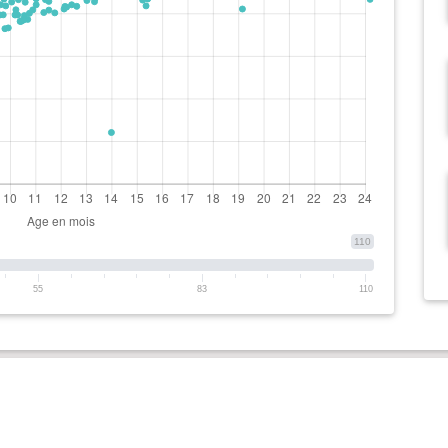
110
55
83
110