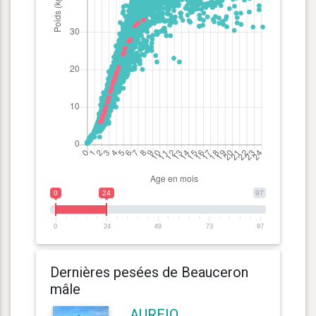
0
24
97
0
24
49
73
97
Dernières pesées de Beauceron
mâle
AUREIO