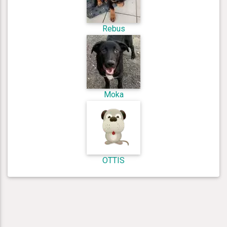
Rebus
Moka
OTTIS