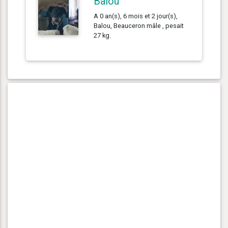
Balou
A 0 an(s), 6 mois et 2 jour(s),
Balou, Beauceron mâle , pesait
27 kg.