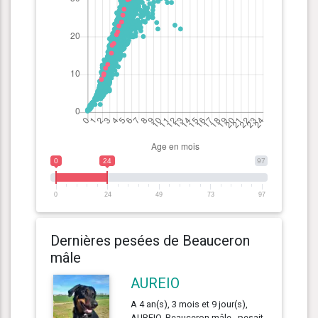
0
24
97
0
24
49
73
97
Dernières pesées de Beauceron
mâle
AUREIO
A 4 an(s), 3 mois et 9 jour(s),
AUREIO, Beauceron mâle , pesait