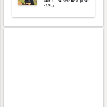
AUREIO, Beauceron mâle , pesait
47.5 kg.