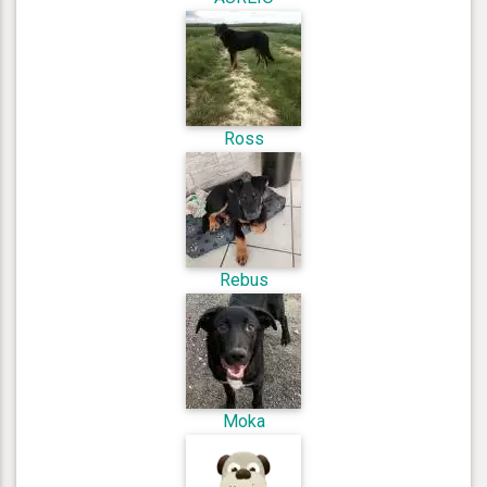
Ross
Rebus
Moka