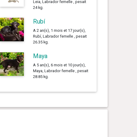
Leia, Labrador femelle , pesait
24 kg.
Rubí
A 2 an(s), 1 mois et 17 jour(s),
Rubí, Labrador femelle , pesait
26.35 kg.
Maya
A 5 an(s), 6 mois et 10 jour(s),
Maya, Labrador femelle , pesait
28.85 kg.