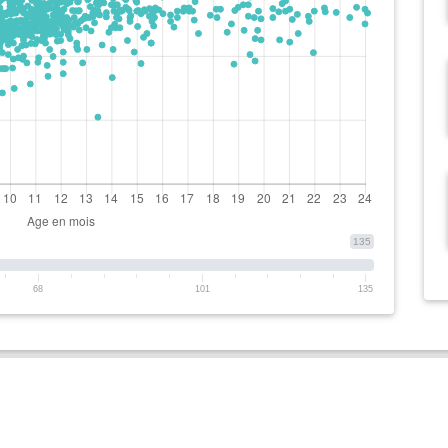
135
68
101
135