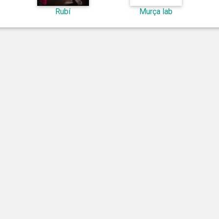
Rubí
Murça lab