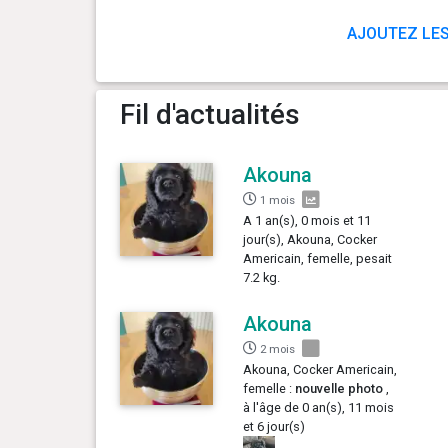
AJOUTEZ LES
Fil d'actualités
Akouna
1 mois
A 1 an(s), 0 mois et 11
jour(s), Akouna, Cocker
Americain, femelle, pesait
7.2 kg.
Akouna
2 mois
Akouna, Cocker Americain,
femelle :
nouvelle photo
,
à l'âge de 0 an(s), 11 mois
et 6 jour(s)