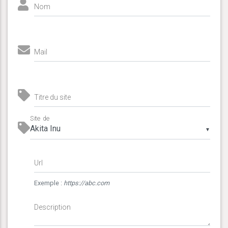
Nom
Mail
Titre du site
Site de
▼
Url
Exemple :
https://abc.com
Description