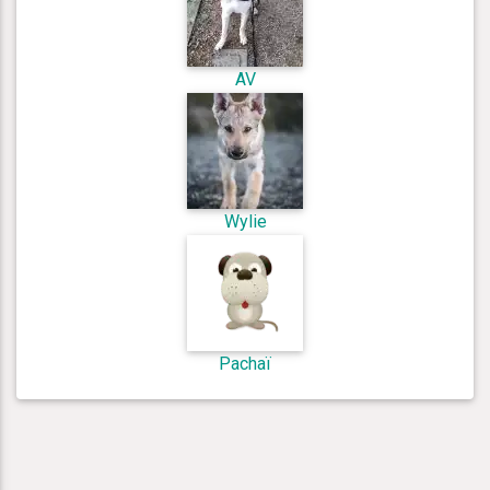
AV
Wylie
Pachaï