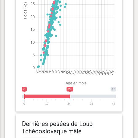
0
24
47
0
12
24
35
47
Dernières pesées de Loup
Tchécoslovaque mâle